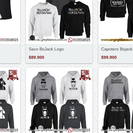
+3
Saco BoJack Logo
Capotero Bojack
$89.900
$99.900
+3
+3