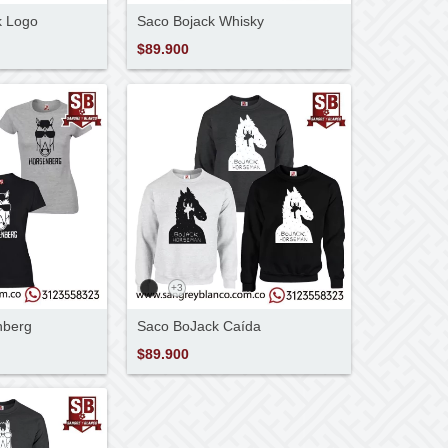
k Logo
Saco Bojack Whisky
$89.900
+3
nberg
Saco BoJack Caída
$89.900