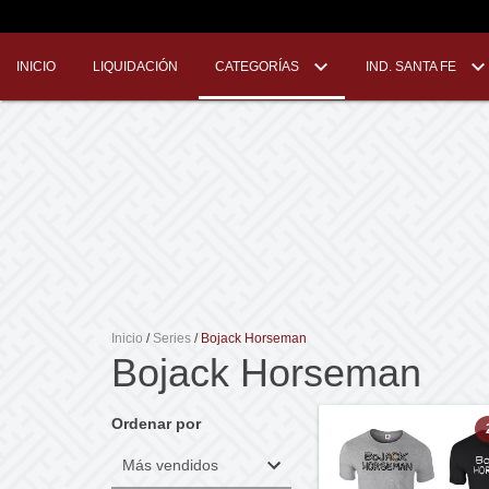
INICIO
LIQUIDACIÓN
CATEGORÍAS
IND. SANTA FE
Inicio
/
Series
/
Bojack Horseman
Bojack Horseman
Ordenar por