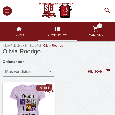
0
INICIO
PRODUCTOS
CARRITO
Inicio
/
Música
/
En Español
/
Olivia Rodrigo
Olivia Rodrigo
Ordenar por
FILTRAR
8
%
OFF