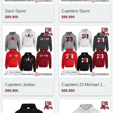
Saco Spurs
Capotero Spurs
$89.900
$99.900
5 COLORES
5 COLORES
5 COLORES
5 COLORES
Capotero Jordan
Capotero 23 Michael Jordan
$99.900
$99.900