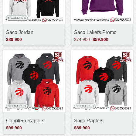
3 COLORES
5 COLORES
Saco Jordan
Saco Lakers Promo
$89.900
$74.900
$59.900
5 COLORES
5 COLORES
Capotero Raptors
Saco Raptors
$99.900
$89.900