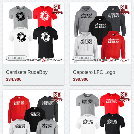
4 COLORES
5 COLORES
Camiseta RudeBoy
Capotero LFC Logo
$34.900
$99.900