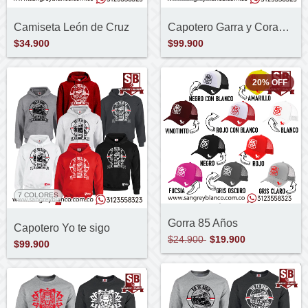
Camiseta León de Cruz
Capotero Garra y Corazón
$34.900
$99.900
20
%
OFF
7 COLORES
Gorra 85 Años
Capotero Yo te sigo
$24.900
$19.900
$99.900