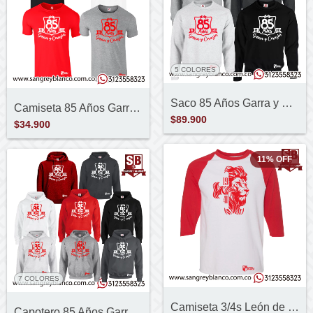
5 COLORES
Saco 85 Años Garra y Corazón
Camiseta 85 Años Garra y Corazón
$89.900
$34.900
11
%
OFF
7 COLORES
Camiseta 3/4s León de Cruz
Capotero 85 Años Garra y Corazón