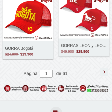
GORRAS LEÓN y LEONA
GORRA Bogotá
$49.900
$29.900
$24.800
$19.900
Página
de 61