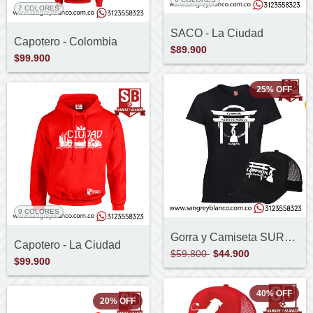
7 COLORES
SACO - La Ciudad
Capotero - Colombia
$89.900
$99.900
25
%
OFF
9 COLORES
Gorra y Camiseta SURUGA
Capotero - La Ciudad
$59.800
$44.900
$99.900
40
%
OFF
20
%
OFF