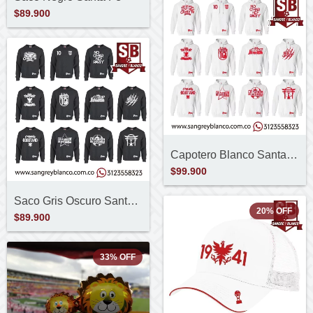
$89.900
Capotero Blanco Santa Fe
$99.900
Saco Gris Oscuro Santa Fe
20
%
OFF
$89.900
33
%
OFF