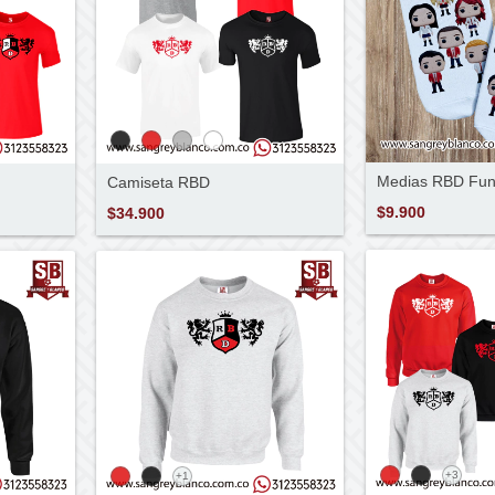
Medias RBD Fu
Camiseta RBD
$9.900
$34.900
+3
+1