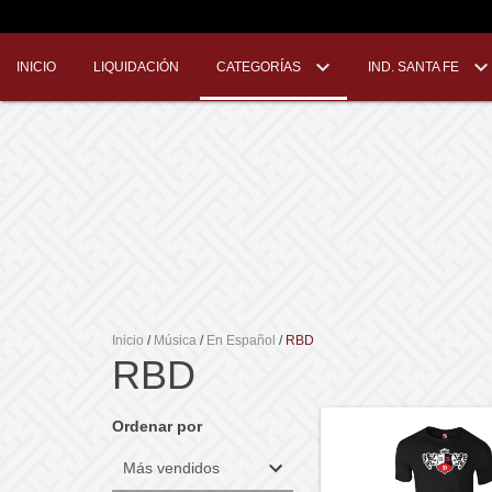
INICIO
LIQUIDACIÓN
CATEGORÍAS
IND. SANTA FE
Inicio
/
Música
/
En Español
/
RBD
RBD
Ordenar por