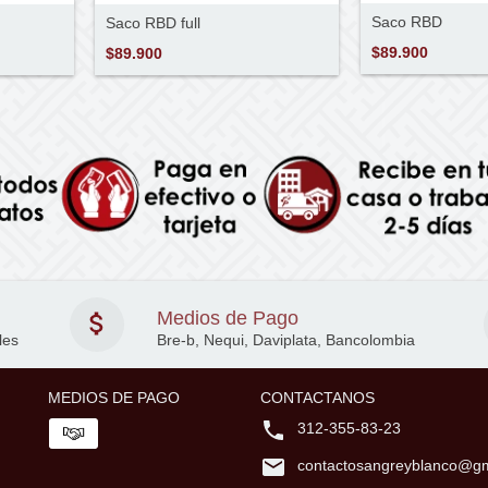
Saco RBD
Saco RBD full
$89.900
$89.900
Medios de Pago
les
Bre-b, Nequi, Daviplata, Bancolombia
MEDIOS DE PAGO
CONTACTANOS
312-355-83-23
contactosangreyblanco@gm