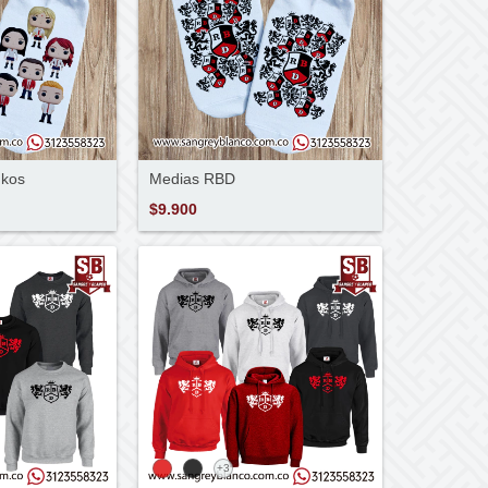
nkos
Medias RBD
$9.900
+3