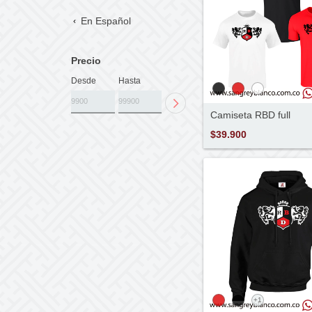
En Español
Precio
Desde
Hasta
Camiseta RBD full
$39.900
+1