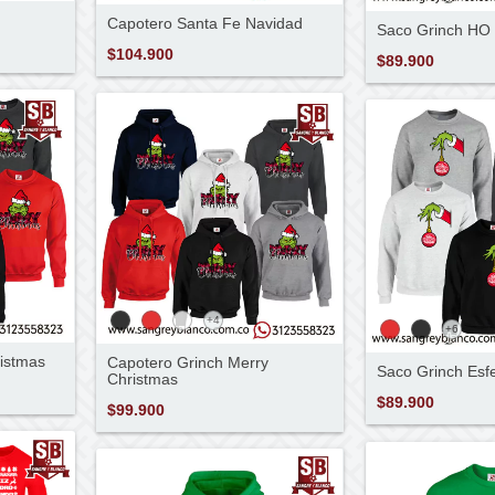
Capotero Santa Fe Navidad
Saco Grinch H
$104.900
$89.900
+4
+6
istmas
Capotero Grinch Merry
Saco Grinch Esf
Christmas
$89.900
$99.900