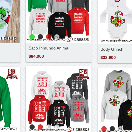
+3
Saco Inmundo Animal
Body Grinch
$84.900
$32.900
+3
+6