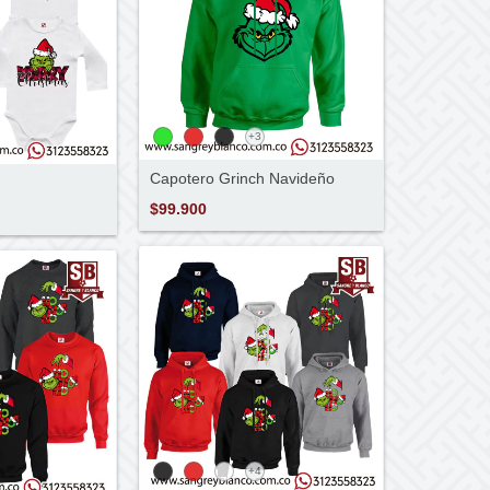
+3
Capotero Grinch Navideño
$99.900
+4