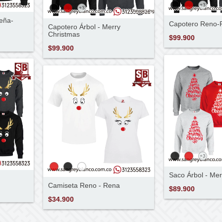
+3
+3
eña-
Capotero Reno-
Capotero Árbol - Merry
Christmas
$99.900
$99.900
+3
Saco Árbol - Mer
Camiseta Reno - Rena
$89.900
$34.900