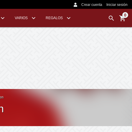
Crear cuenta
Iniciar sesión
0
VARIOS
REGALOS
en
n