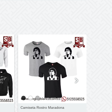
Camiseta Rostro Maradona
Gorra Rona