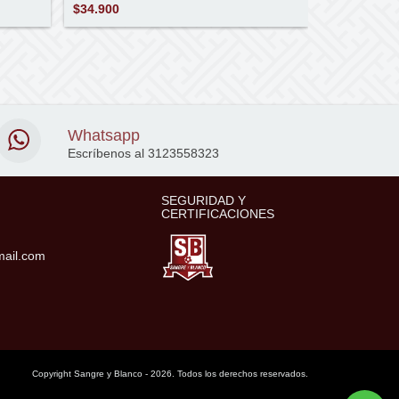
$34.900
$29.900
$1
Whatsapp
Escríbenos al 3123558323
SEGURIDAD Y
CERTIFICACIONES
ail.com
Copyright Sangre y Blanco - 2026. Todos los derechos reservados.