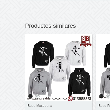
Productos similares
+2
+2
gar
Buzo R
Buzo Maradona