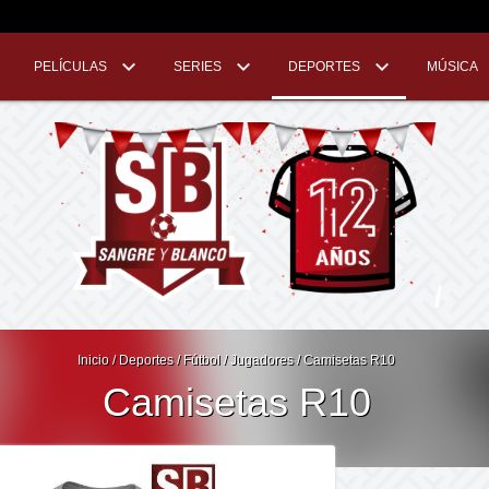
PELÍCULAS
SERIES
DEPORTES
MÚSICA
Inicio
/
Deportes
/
Fútbol
/
Jugadores
/
Camisetas R10
Camisetas R10