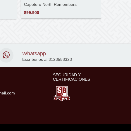
Capotero North Remembers
Buzo Strang
$99.900
$89.900
Whatsapp
Escríbenos al 3123558323
SEGURIDAD Y
CERTIFICACIONES
ail.com