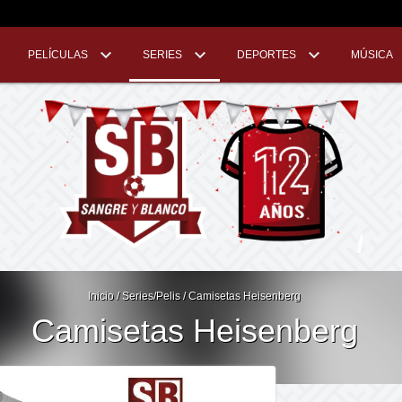
PELÍCULAS
SERIES
DEPORTES
MÚSICA
Inicio
/
Series/Pelis
/
Camisetas Heisenberg
Camisetas Heisenberg