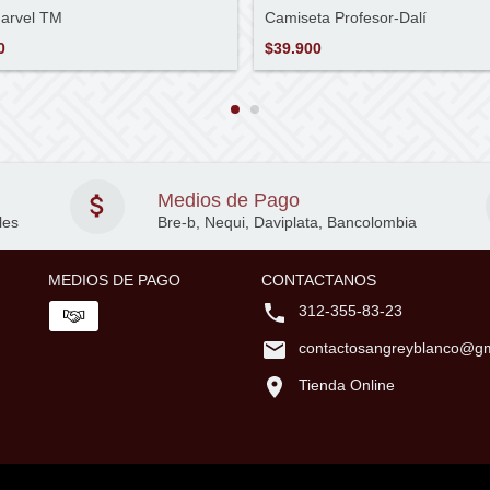
arvel TM
Camiseta Profesor-Dalí
0
$39.900
Medios de Pago
les
Bre-b, Nequi, Daviplata, Bancolombia
MEDIOS DE PAGO
CONTACTANOS
312-355-83-23
contactosangreyblanco@gm
Tienda Online